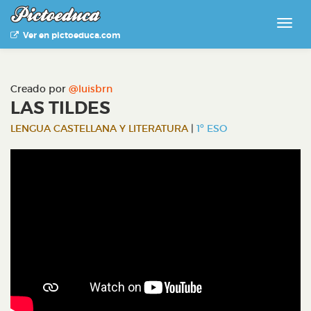
Ver en pictoeduca.com
Creado por
@luisbrn
LAS TILDES
LENGUA CASTELLANA Y LITERATURA
|
1º ESO