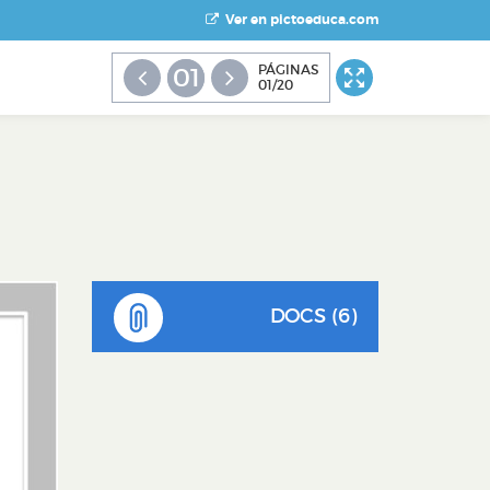
Ver en pictoeduca.com
PÁGINAS
01
01/20
DOCS (6)