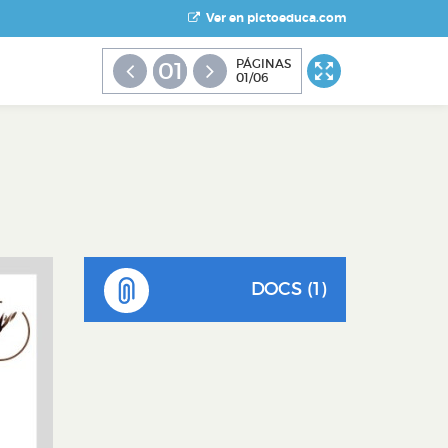
Ver en pictoeduca.com
PÁGINAS
01
01/06
DOCS (1)