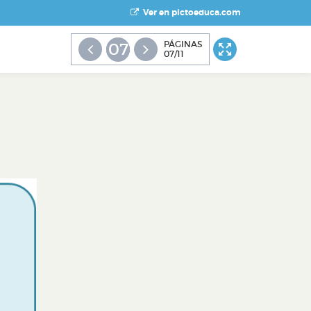
Ver en pictoeduca.com
PÁGINAS
07
07/11