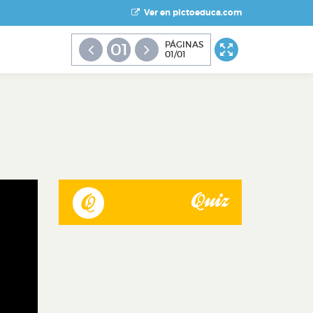
Ver en pictoeduca.com
PÁGINAS
01
01/01
Quiz