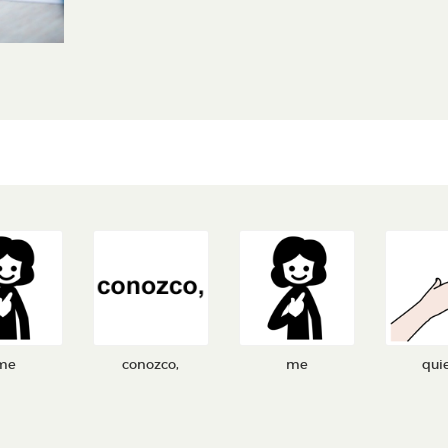
me
conozco,
me
qui