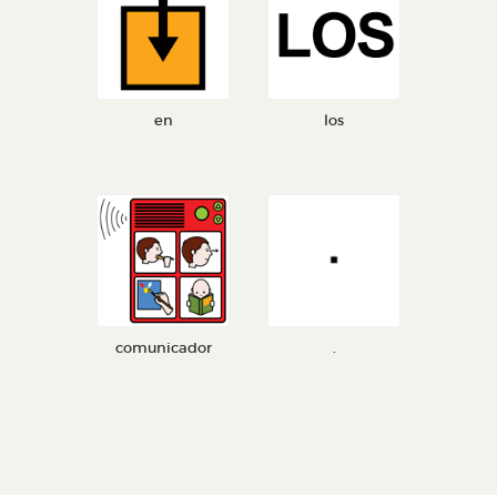
en
los
comunicador
.