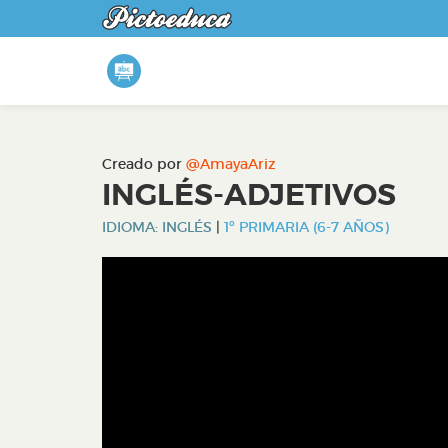
Creado por
@AmayaAriz
INGLÉS-ADJETIVOS
IDIOMA: INGLÉS
|
1º PRIMARIA (6-7 AÑOS)