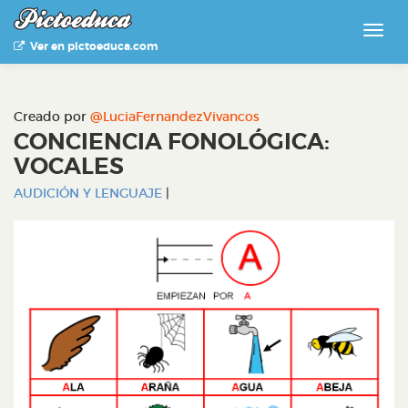
Ver en pictoeduca.com
Creado por
@LuciaFernandezVivancos
CONCIENCIA FONOLÓGICA:
VOCALES
AUDICIÓN Y LENGUAJE
|