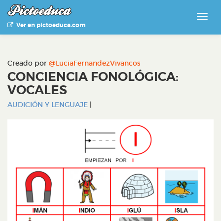
Ver en pictoeduca.com
Creado por
@LuciaFernandezVivancos
CONCIENCIA FONOLÓGICA:
VOCALES
AUDICIÓN Y LENGUAJE
|