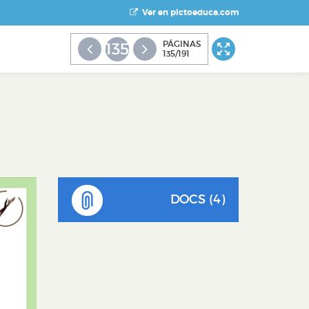
Ver en pictoeduca.com
PÁGINAS
135
135/191
DOCS (4)