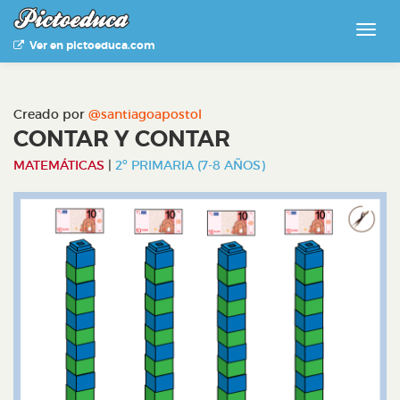
Ver en pictoeduca.com
Creado por
@santiagoapostol
CONTAR Y CONTAR
MATEMÁTICAS
|
2º PRIMARIA (7-8 AÑOS)