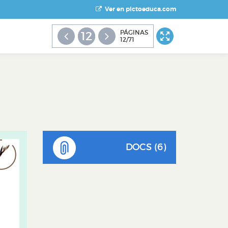
Ver en pictoeduca.com
PÁGINAS
12
12/71
DOCS (6)