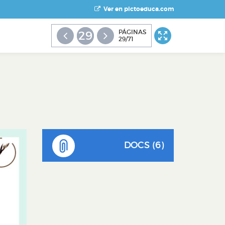
Ver en pictoeduca.com
PÁGINAS
29
29/71
DOCS (6)