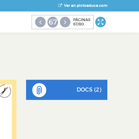
Ver en pictoeduca.com
PÁGINAS
67
67/80
DOCS (2)