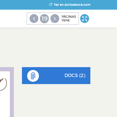
Ver en pictoeduca.com
PÁGINAS
19
19/48
DOCS (2)