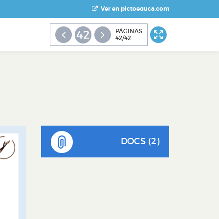
Ver en pictoeduca.com
PÁGINAS
42
42/42
DOCS (2)