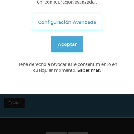
en “configuración avanzada”.
Configuración Avanzada
Contacta con Pictoeduca
Aceptar
Tiene derecho a revocar este consentimiento en
cualquier momento.
Saber más
.
He leído y acepto la
política de privacidad
Enviar