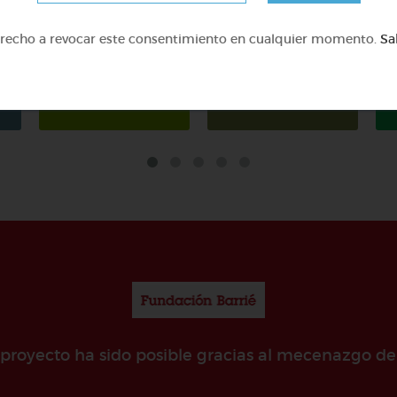
erecho a revocar este consentimiento en cualquier momento.
Sa
y
Biología y Geología
Ciencias Naturales
e proyecto ha sido posible gracias al mecenazgo de