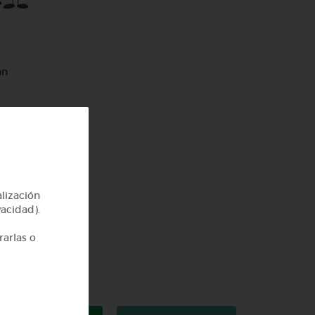
an
alización
vacidad).
rarlas o