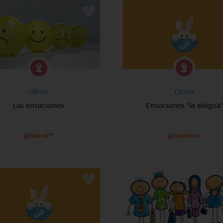
Otros
Otros
Las emociones
Emociones "la alegría"
@MariaPT
@marfervic