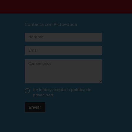
Contacta con Pictoeduca
He leído y acepto la
política de
privacidad
Enviar