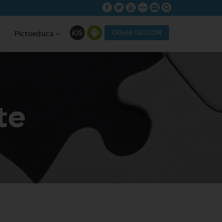
CREAR LECCIÓN
Pictoeduca
te