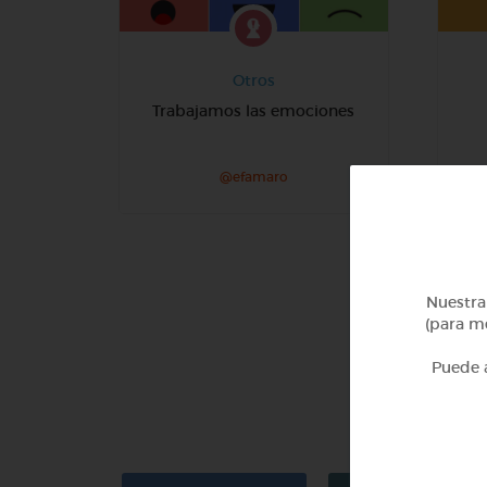
Otros
Trabajamos las emociones
@efamaro
Nuestra 
(para me
Puede a