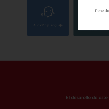
Tiene d
Audición y Lenguaje
Autonomía Personal 
Social
El desarollo de est