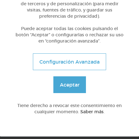
de terceros y de personalización (para medir
visitas, fuentes de tráfico, y guardar sus
Otros
preferencias de privacidad).
Impacto de la tecnologia en la educacion
Puede aceptar todas las cookies pulsando el
botón “Aceptar” o configurarlas o rechazar su uso
en “configuración avanzada”.
@EDILUZ
Configuración Avanzada
Aceptar
Tiene derecho a revocar este consentimiento en
cualquier momento.
Saber más
.