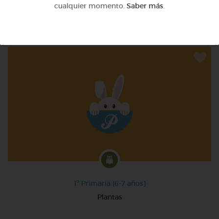
cualquier momento.
Saber más
.
@elsita19
1º Primaria (6-7 años)
Plantas