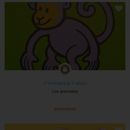
1º Primaria (6-7 años)
Los animales
@Elena610fp