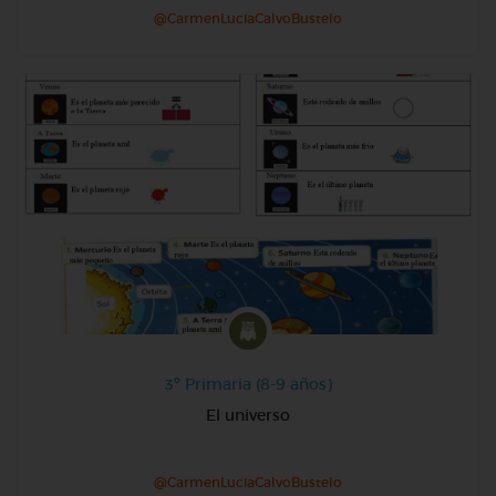
@CarmenLuciaCalvoBustelo
3º Primaria (8-9 años)
El universo
@CarmenLuciaCalvoBustelo