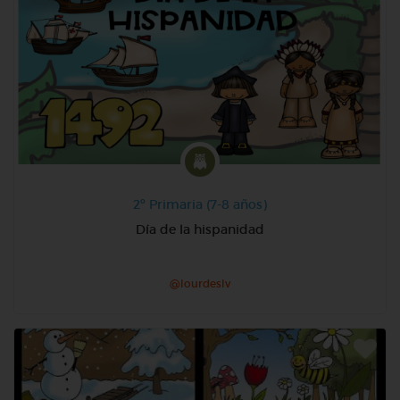
2º Primaria (7-8 años)
Día de la hispanidad
@lourdeslv