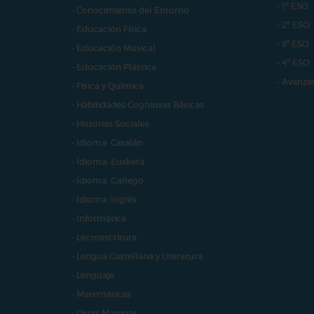
- 1º ESO
- Conocimiento del Entorno
- 2º ESO
- Educación Física
- 3º ESO
- Educación Musical
- 4º ESO
- Educación Plástica
- Avanza
- Física y Química
- Habilidades Cognitivas Básicas
- Historias Sociales
- Idioma: Catalán
- Idioma: Euskera
- Idioma: Gallego
- Idioma: Inglés
- Informática
- Lectoescritura
- Lengua Castellana y Literatura
- Lenguaje
- Matemáticas
- Otras Materias