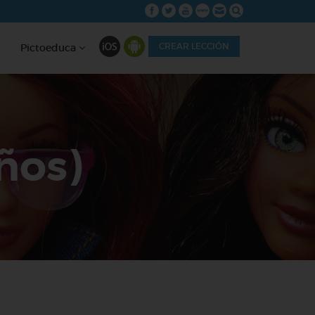
CREAR LECCIÓN
Pictoeduca
años)