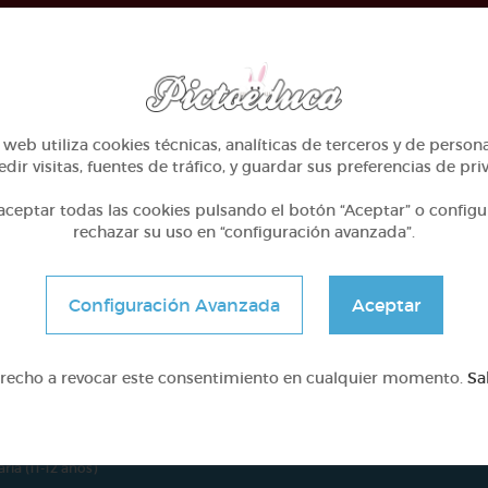
e proyecto ha sido posible gracias al mecenazgo de
web utiliza cookies técnicas, analíticas de terceros y de person
dir visitas, fuentes de tráfico, y guardar sus preferencias de pri
ceptar todas las cookies pulsando el botón “Aceptar” o configu
rechazar su uso en “configuración avanzada”.
rías
Pictoeduca
Configuración Avanzada
Aceptar
¿Qué es?
aria (6-7 años)
¿Cúal es el origen?
aria (7-8 años)
Finalidad
erecho a revocar este consentimiento en cualquier momento.
Sa
aria (8-9 años)
Funcionamiento
aria (9-10 años)
Lecciones Grupo Adapta
aria (10-11 años)
aria (11-12 años)