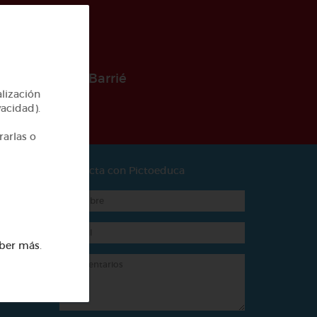
 la Fundación Barrié
alización
vacidad).
rarlas o
Contacta con Pictoeduca
ber más
.