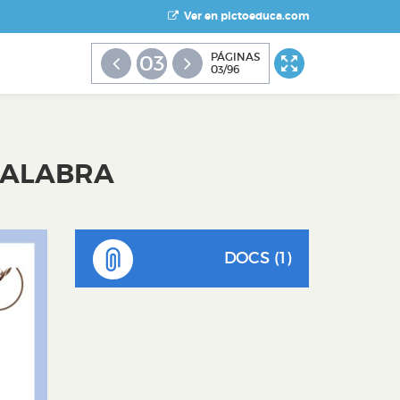
Ver en pictoeduca.com
PÁGINAS
03
03/96
 PALABRA
DOCS (1)