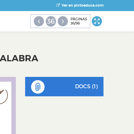
Ver en pictoeduca.com
PÁGINAS
36
36/96
 PALABRA
DOCS (1)