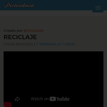
Creado por
@Tmartinez
RECICLAJE
OTRAS MATERIAS
|
1º PRIMARIA (6-7 AÑOS)