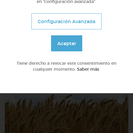
en “configuración avanzada”.
Configuración Avanzada
Aceptar
1º Primaria (6-7 años)
Relajación
Tiene derecho a revocar este consentimiento en
cualquier momento.
Saber más
.
@Isabelartola