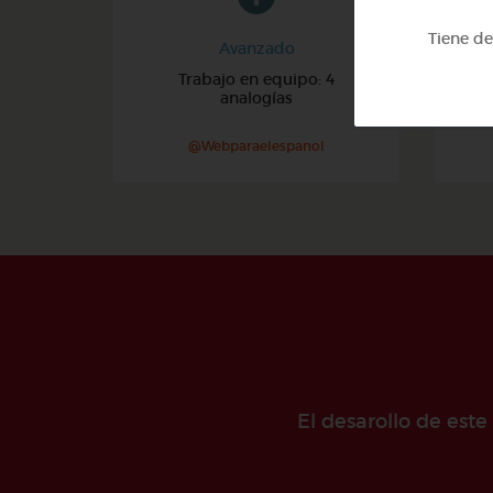
Tiene d
Avanzado
Trabajo en equipo: 4
analogías
@Webparaelespanol
El desarollo de est