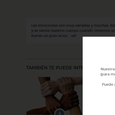
Las emociones son muy variadas y muchas, ést
y se siente nuestro cuerpo cuando tenemos un
fueras un gran actor ...va?
TAMBIÉN TE PUEDE INTERESAR
Nuestra 
(para me
Puede a