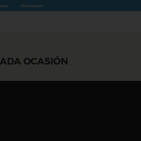
apta
Pictoeduca
CADA OCASIÓN