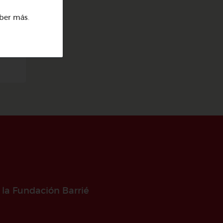
ber más
.
 la Fundación Barrié