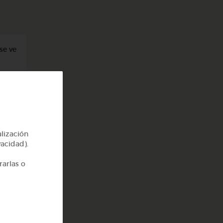
se ve
alización
vacidad).
rarlas o