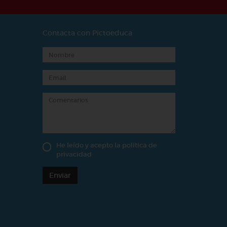
Contacta con Pictoeduca
He leído y acepto la
política de
privacidad
Enviar