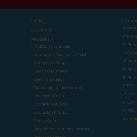
Inicio
Catego
- Infantil
Lecciones
- 1º Prim
Materias
- 2º Prim
- Audición y Lenguaje
- 3º Prim
- Autonomía Personal y Social
- 4º Prim
- Biología y Geología
- 5º Prim
- Ciencias Naturales
- 6º Prim
- Ciencias Sociales
- 1º ESO
- Conocimiento del Entorno
- 2º ESO
- Educación Física
- 3º ESO
- Educación Musical
- 4º ESO
- Educación Plástica
- Avanza
- Física y Química
- Habilidades Cognitivas Básicas