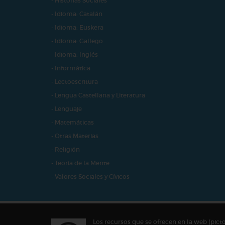
- Historias Sociales
- Idioma: Catalán
- Idioma: Euskera
- Idioma: Gallego
- Idioma: Inglés
- Informática
- Lectoescritura
- Lengua Castellana y Literatura
- Lenguaje
- Matemáticas
- Otras Materias
- Religión
- Teoría de la Mente
- Valores Sociales y Cívicos
Los recursos que se ofrecen en la web (pict