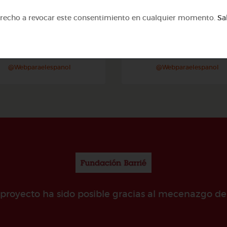
erecho a revocar este consentimiento en cualquier momento.
Sa
Avanzado
Otros
Justicia social
Sílabas trabadas
@Webparaelespanol
@Webparaelespanol
e proyecto ha sido posible gracias al mecenazgo de