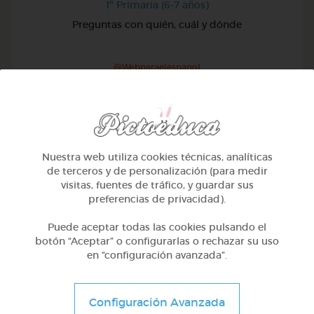
1º Primaria (6-7 años)
Preguntas con quién, cuál y dónde
@Webparaelespanol
Nuestra web utiliza cookies técnicas, analíticas
de terceros y de personalización (para medir
visitas, fuentes de tráfico, y guardar sus
preferencias de privacidad).
Puede aceptar todas las cookies pulsando el
botón “Aceptar” o configurarlas o rechazar su uso
en “configuración avanzada”.
1º Primaria (6-7 años)
Configuración Avanzada