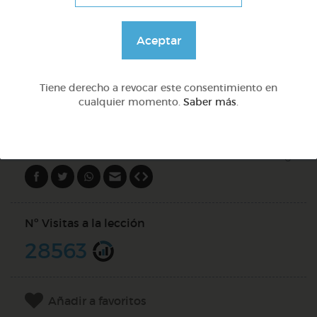
Preguntas con qué
Aceptar
@Webparaelespanol
Tiene derecho a revocar este consentimiento en
cualquier momento.
Saber más
.
DOCS (4)
Compartir en
Nº Visitas a la lección
28563
Añadir a favoritos