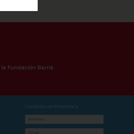
 la Fundación Barrié
Contacta con Pictoeduca