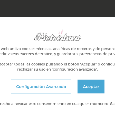
web utiliza cookies técnicas, analíticas de terceros y de person
dir visitas, fuentes de tráfico, y guardar sus preferencias de pri
ceptar todas las cookies pulsando el botón “Aceptar” o configu
rechazar su uso en “configuración avanzada”.
Infantil
Infantil
Configuración Avanzada
Aceptar
nsamiento lógico con los
El valor de la amistad
sonidos
erecho a revocar este consentimiento en cualquier momento.
Sa
@Webparaelespanol
@EVELYN2