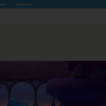
apta
Pictoeduca