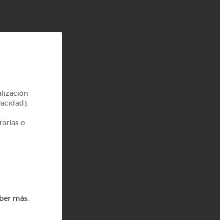
alización
vacidad).
rarlas o
ber más
.