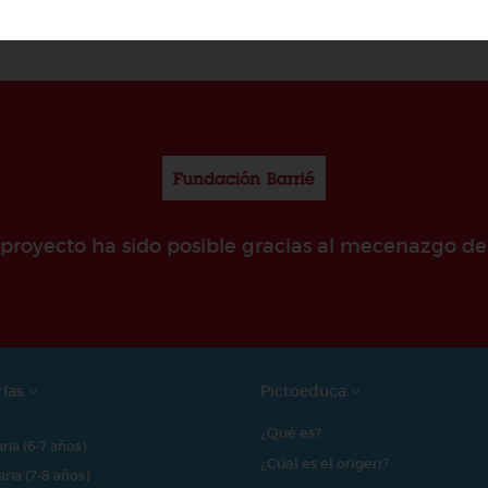
e proyecto ha sido posible gracias al mecenazgo de
rías
Pictoeduca
¿Qué es?
aria (6-7 años)
¿Cúal es el origen?
aria (7-8 años)