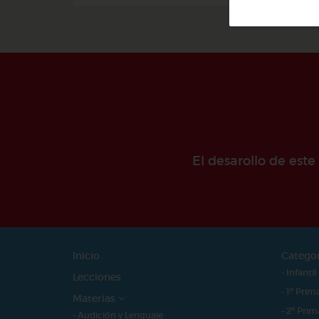
El desarollo de est
Inicio
Catego
- Infantil
Lecciones
- 1º Prim
Materias
- 2º Prim
- Audición y Lenguaje