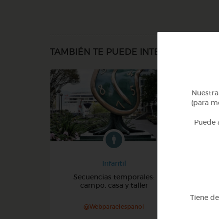
TAMBIÉN TE PUEDE INTERESAR
Nuestra 
(para me
Puede a
Infantil
Secuencias temporales:
Pe
campo, casa y taller
Tiene d
@Webparaelespanol