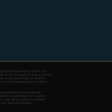
ogramas,imágenes o vídeos), al
de éstos, se publican bajo Licencia
e su uso para fines sin ánimo
tor y se compartan bajo la misma
responsable de la subida de
n advierte que deben ser usados
En caso de que alguna imagen,
chos, será eliminado y