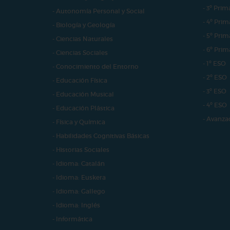
- 3º Prim
- Autonomía Personal y Social
- 4º Prim
- Biología y Geología
- 5º Prim
- Ciencias Naturales
- 6º Prim
- Ciencias Sociales
- 1º ESO
- Conocimiento del Entorno
- 2º ESO
- Educación Física
- 3º ESO
- Educación Musical
- 4º ESO
- Educación Plástica
- Avanza
- Física y Química
- Habilidades Cognitivas Básicas
- Historias Sociales
- Idioma: Catalán
- Idioma: Euskera
- Idioma: Gallego
- Idioma: Inglés
- Informática