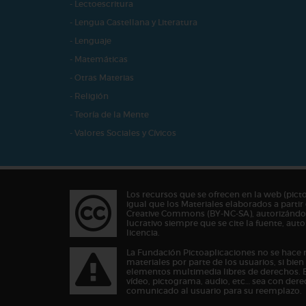
- Lectoescritura
- Lengua Castellana y Literatura
- Lenguaje
- Matemáticas
- Otras Materias
- Religión
- Teoría de la Mente
- Valores Sociales y Cívicos
Los recursos que se ofrecen en la web (pict
igual que los Materiales elaborados a partir 
Creative Commons (BY-NC-SA), autorizándos
lucrativo siempre que se cite la fuente, au
licencia.
La Fundación Pictoaplicaciones no se hace 
materiales por parte de los usuarios, si bie
elementos multimedia libres de derechos. 
vídeo, pictograma, audio, etc… sea con dere
comunicado al usuario para su reemplazo.