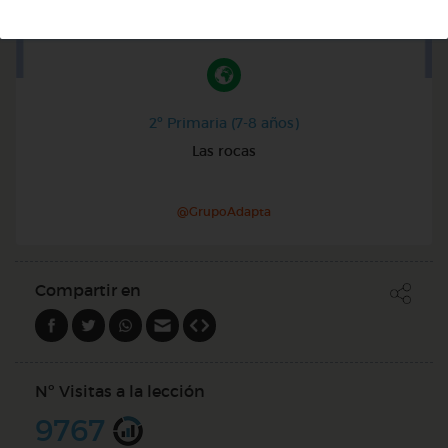
2º Primaria (7-8 años)
Las rocas
@GrupoAdapta
Compartir en
Nº Visitas a la lección
9767