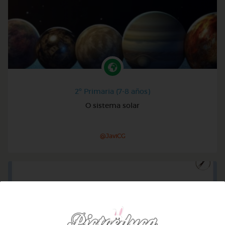
2º Primaria (7-8 años)
O sistema solar
@JaviCG