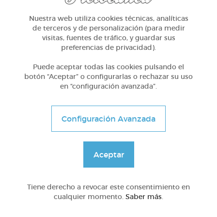
Nuestra web utiliza cookies técnicas, analíticas
de terceros y de personalización (para medir
visitas, fuentes de tráfico, y guardar sus
preferencias de privacidad).
Puede aceptar todas las cookies pulsando el
2º Primaria (7-8 años)
botón “Aceptar” o configurarlas o rechazar su uso
en “configuración avanzada”.
Paisaje urbano y rural: una tarde con alicia
@GrupoAdapta
Configuración Avanzada
Aceptar
Tiene derecho a revocar este consentimiento en
cualquier momento.
Saber más
.