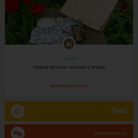
Otros
Sílabas directas: iniciales y finales
@Webparaelespanol
Quiz
PREGUNTAS (
5
)