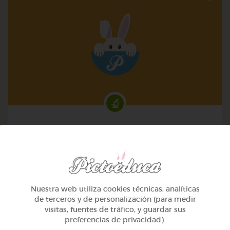
4º ESO
La célula
@anamartina
Nuestra web utiliza cookies técnicas, analíticas
de terceros y de personalización (para medir
visitas, fuentes de tráfico, y guardar sus
preferencias de privacidad).