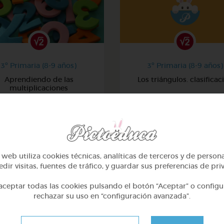
3º Primaria (8-9 años)
3º Primaria (8-9 años)
Aprendiendo de las
Los triángulos. clasificac
multiplicaciones
@Jaquesita
@Juliaml
web utiliza cookies técnicas, analíticas de terceros y de person
dir visitas, fuentes de tráfico, y guardar sus preferencias de pri
ceptar todas las cookies pulsando el botón “Aceptar” o configu
rechazar su uso en “configuración avanzada”.