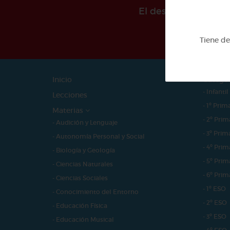
El desarollo de est
Tiene d
Inicio
Catego
- Infantil
Lecciones
- 1º Prim
Materias
- 2º Prim
- Audición y Lenguaje
- 3º Prim
- Autonomía Personal y Social
- 4º Prim
- Biología y Geología
- 5º Prim
- Ciencias Naturales
- 6º Prim
- Ciencias Sociales
- 1º ESO
- Conocimiento del Entorno
- 2º ESO
- Educación Física
- 3º ESO
- Educación Musical