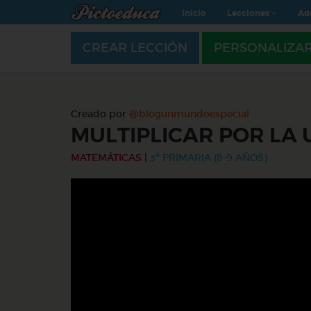
Inicio
Lecciones
Ad
CREAR LECCIÓN
PERSONALIZA
Creado por
@blogunmundoespecial
MULTIPLICAR POR LA
MATEMÁTICAS
|
3º PRIMARIA (8-9 AÑOS)