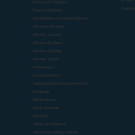
- 4º ESO
- Educación Plástica
- Avanza
- Física y Química
- Habilidades Cognitivas Básicas
- Historias Sociales
- Idioma: Catalán
- Idioma: Euskera
- Idioma: Gallego
- Idioma: Inglés
- Informática
- Lectoescritura
- Lengua Castellana y Literatura
- Lenguaje
- Matemáticas
- Otras Materias
- Religión
- Teoría de la Mente
- Valores Sociales y Cívicos