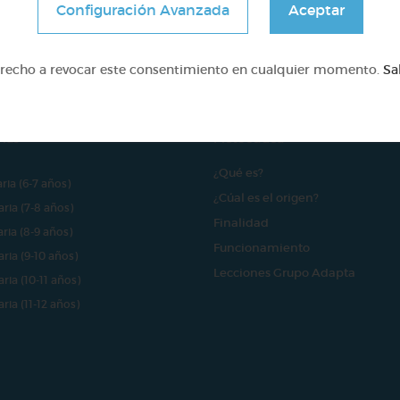
Configuración Avanzada
Aceptar
e proyecto ha sido posible gracias al mecenazgo de
erecho a revocar este consentimiento en cualquier momento.
Sa
rías
Pictoeduca
¿Qué es?
aria (6-7 años)
¿Cúal es el origen?
aria (7-8 años)
Finalidad
aria (8-9 años)
Funcionamiento
aria (9-10 años)
Lecciones Grupo Adapta
aria (10-11 años)
aria (11-12 años)