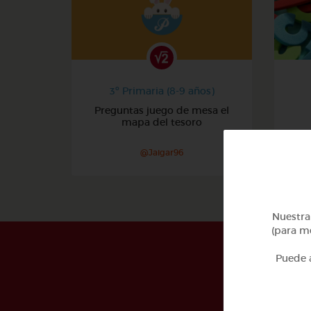
3º Primaria (8-9 años)
Preguntas juego de mesa el
mapa del tesoro
@Jaigar96
Nuestra 
(para me
Puede a