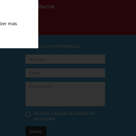
 la Fundación Barrié
ber más
.
Contacta con Pictoeduca
He leído y acepto la
política de
privacidad
Enviar