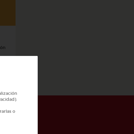
ión
alización
vacidad).
rarlas o