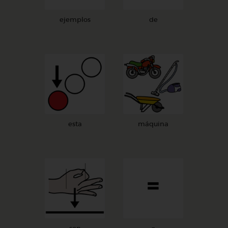
ejemplos
de
esta
máquina