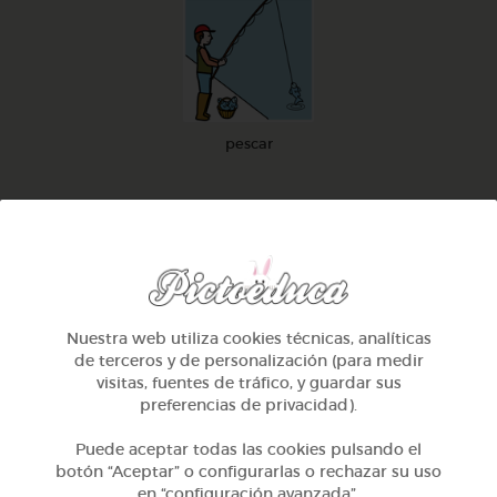
pescar
Una
polea
es una
rueda rodeada por
Nuestra web utiliza cookies técnicas, analíticas
de terceros y de personalización (para medir
una cuerda o cadena
visitas, fuentes de tráfico, y guardar sus
preferencias de privacidad).
que puede mover
Puede aceptar todas las cookies pulsando el
botón “Aceptar” o configurarlas o rechazar su uso
en “configuración avanzada”.