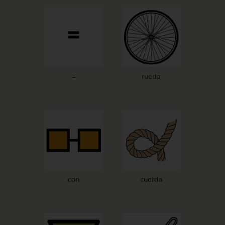
=
rueda
con
cuerda