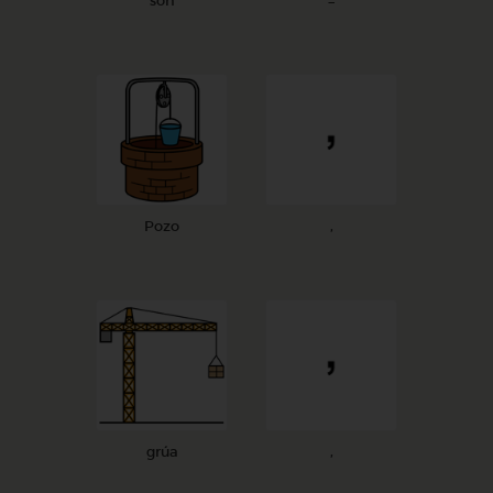
son
=
Pozo
,
grúa
,