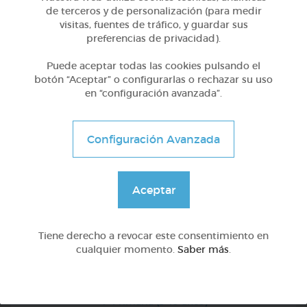
de terceros y de personalización (para medir
4º Primaria (9-10 años)
visitas, fuentes de tráfico, y guardar sus
Vocal con y. yo -oy. yo -o. tareas domésticas. fui di
preferencias de privacidad).
estuve. geometria
Puede aceptar todas las cookies pulsando el
@Webparaelespanol
botón “Aceptar” o configurarlas o rechazar su uso
en “configuración avanzada”.
Configuración Avanzada
Aceptar
Tiene derecho a revocar este consentimiento en
cualquier momento.
Saber más
.
4º Primaria (9-10 años)