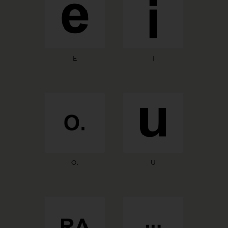
E
I
O.
U