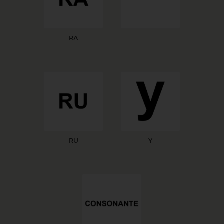
RA
...
RU
Y