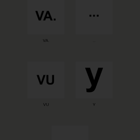
VA.
...
VU
Y