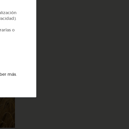
alización
vacidad).
rarlas o
ber más
.