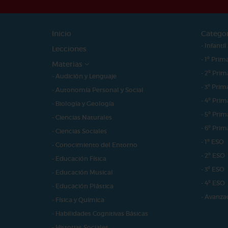
Inicio
Catego
- Infantil
Lecciones
- 1º Prim
Materias
- 2º Prim
- Audición y Lenguaje
- 3º Prim
- Autonomía Personal y Social
- 4º Prim
- Biología y Geología
- 5º Prim
- Ciencias Naturales
- 6º Prim
- Ciencias Sociales
- 1º ESO
- Conocimiento del Entorno
- 2º ESO
- Educación Física
- 3º ESO
- Educación Musical
- 4º ESO
- Educación Plástica
- Avanza
- Física y Química
- Habilidades Cognitivas Básicas
- Historias Sociales