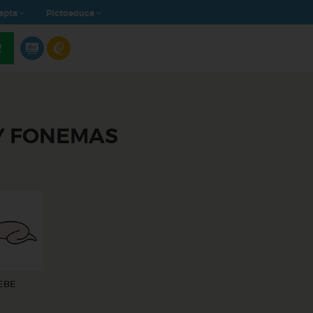
apta
Pictoeduca
R
 Y FONEMAS
EBE