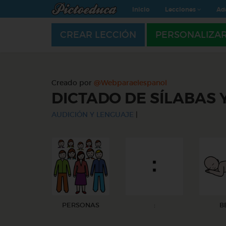
Inicio
Lecciones
Ad
CREAR LECCIÓN
PERSONALIZA
Creado por
@Webparaelespanol
DICTADO DE SÍLABAS
AUDICIÓN Y LENGUAJE
|
PERSONAS
:
B