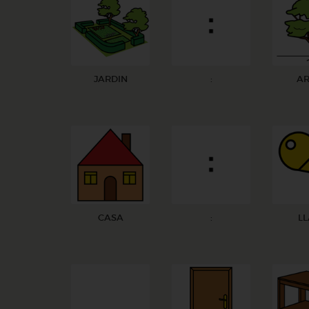
JARDIN
:
AR
CASA
:
L