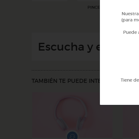
PINCEL
Nuestra 
(para me
Puede a
Escucha y escribe
Tiene d
TAMBIÉN TE PUEDE INTERESAR