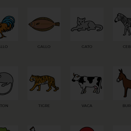
ALLO
GALLO
GATO
CEB
TON
TIGRE
VACA
BU