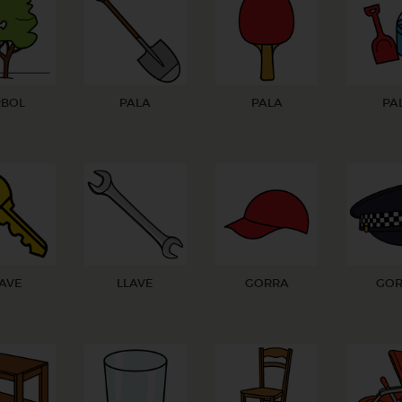
BOL
PALA
PALA
PA
LAVE
LLAVE
GORRA
GO