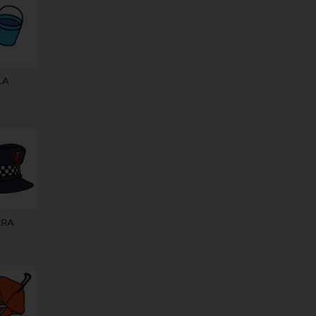
LA
RRA