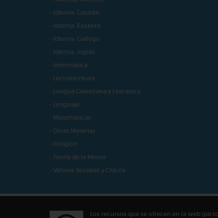
- Idioma: Catalán
- Idioma: Euskera
- Idioma: Gallego
- Idioma: Inglés
- Informática
- Lectoescritura
- Lengua Castellana y Literatura
- Lenguaje
- Matemáticas
- Otras Materias
- Religión
- Teoría de la Mente
- Valores Sociales y Cívicos
Los recursos que se ofrecen en la web (pict