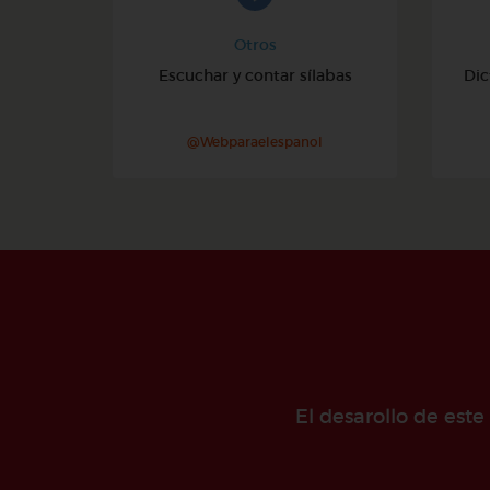
Otros
Escuchar y contar sílabas
Dic
@Webparaelespanol
El desarollo de est