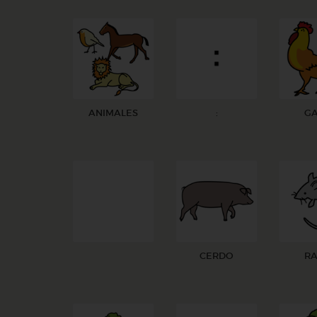
ANIMALES
:
G
CERDO
RA