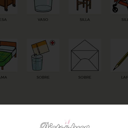
ESA
VASO
SILLA
SIL
AMA
SOBRE
SOBRE
LAP