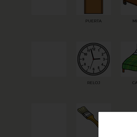
PUERTA
M
RELOJ
C