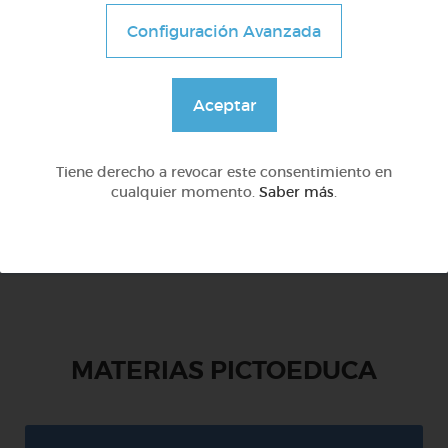
Configuración Avanzada
1º Primaria (6-7 años)
Educación vial
Aceptar
@Fati
Tiene derecho a revocar este consentimiento en
cualquier momento.
Saber más
.
MATERIAS PICTOEDUCA