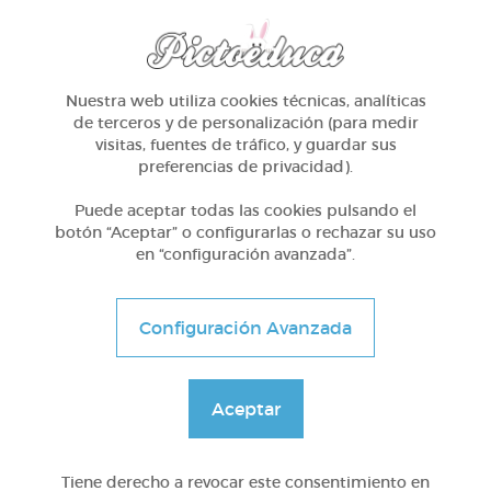
MATERIAS PICTOEDUCA
Nuestra web utiliza cookies técnicas, analíticas
de terceros y de personalización (para medir
visitas, fuentes de tráfico, y guardar sus
preferencias de privacidad).
Audición y Lenguaje
Puede aceptar todas las cookies pulsando el
botón “Aceptar” o configurarlas o rechazar su uso
en “configuración avanzada”.
Configuración Avanzada
Aceptar
El desarollo de este proyecto ha sido posible
gracias al mecenazgo de la Fundación Barrié
Tiene derecho a revocar este consentimiento en