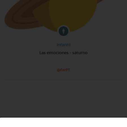
Infantil
Las emociones - saturno
@FerPT