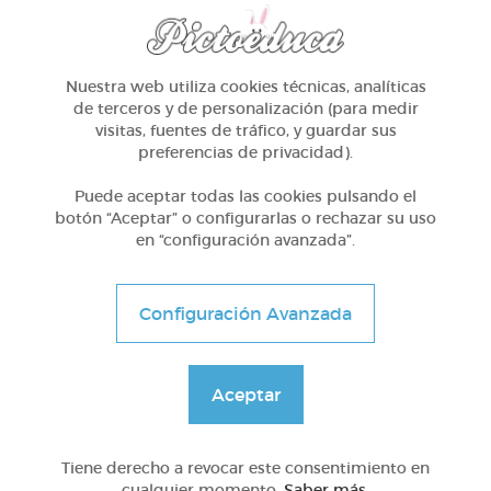
Nuestra web utiliza cookies técnicas, analíticas
de terceros y de personalización (para medir
visitas, fuentes de tráfico, y guardar sus
Otros
preferencias de privacidad).
¡nos preparamos para ir al colegio!
Puede aceptar todas las cookies pulsando el
botón “Aceptar” o configurarlas o rechazar su uso
en “configuración avanzada”.
@MARTARAMIREZ
Configuración Avanzada
Aceptar
MATERIAS PICTOEDUCA
Tiene derecho a revocar este consentimiento en
cualquier momento.
Saber más
.