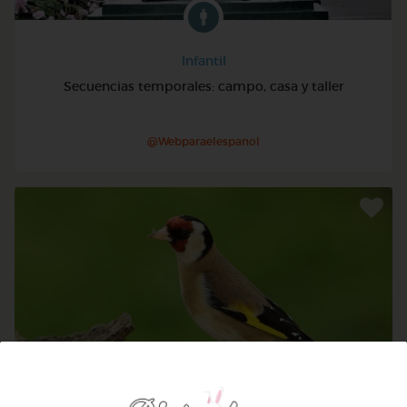
Infantil
Secuencias temporales: campo, casa y taller
@Webparaelespanol