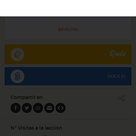
Infantil
El valor de la amistad
@EVELYN2
Quiz
DOCS (1)
Compartir en
Nº Visitas a la lección