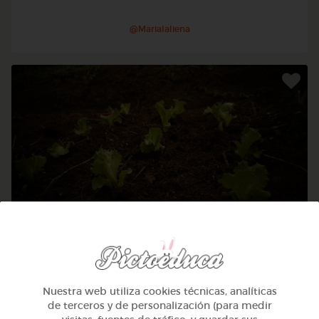
@Marialaliena
Infantil
Ecologia
Nuestra web utiliza cookies técnicas, analíticas
de terceros y de personalización (para medir