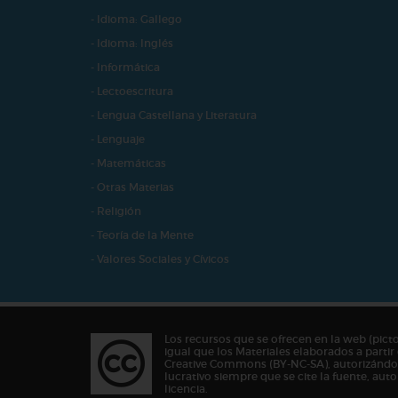
- Idioma: Gallego
- Idioma: Inglés
- Informática
- Lectoescritura
- Lengua Castellana y Literatura
- Lenguaje
- Matemáticas
- Otras Materias
- Religión
- Teoría de la Mente
- Valores Sociales y Cívicos
Los recursos que se ofrecen en la web (pict
igual que los Materiales elaborados a partir 
Creative Commons (BY-NC-SA), autorizándos
lucrativo siempre que se cite la fuente, au
licencia.