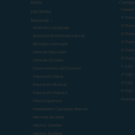
Inicio
Catego
- Infantil
Lecciones
- 1º Prim
Materias
- 2º Prim
- Audición y Lenguaje
- 3º Prim
- Autonomía Personal y Social
- 4º Prim
- Biología y Geología
- 5º Prim
- Ciencias Naturales
- 6º Prim
- Ciencias Sociales
- 1º ESO
- Conocimiento del Entorno
- 2º ESO
- Educación Física
- 3º ESO
- Educación Musical
- 4º ESO
- Educación Plástica
- Avanza
- Física y Química
- Habilidades Cognitivas Básicas
- Historias Sociales
- Idioma: Catalán
- Idioma: Euskera