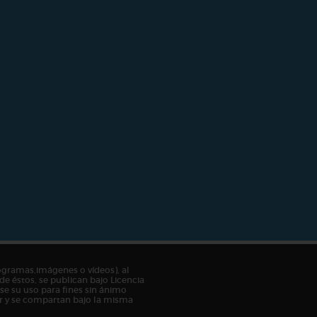
ogramas,imágenes o vídeos), al
de éstos, se publican bajo Licencia
e su uso para fines sin ánimo
tor y se compartan bajo la misma