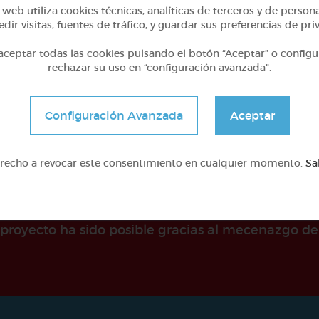
Verbos -er y hello kitty
Acentos diptongos hiat
web utiliza cookies técnicas, analíticas de terceros y de person
dir visitas, fuentes de tráfico, y guardar sus preferencias de pri
@Webparaelespanol
@Webparaelespanol
ceptar todas las cookies pulsando el botón “Aceptar” o configu
rechazar su uso en “configuración avanzada”.
Configuración Avanzada
Aceptar
erecho a revocar este consentimiento en cualquier momento.
Sa
e proyecto ha sido posible gracias al mecenazgo de