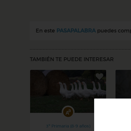
En este
PASAPALABRA
puedes compro
TAMBIÉN TE PUEDE INTERESAR
3º Primaria (8-9 años)