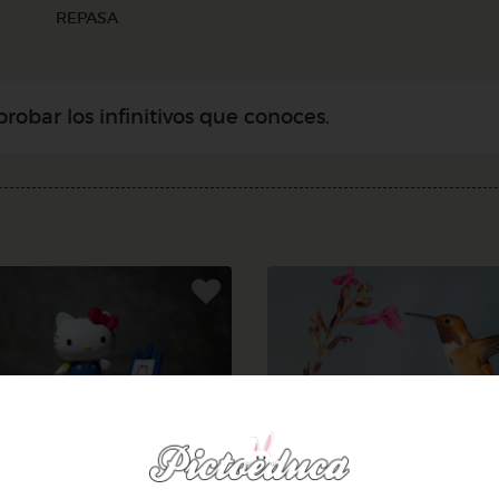
REPASA
bar los infinitivos que conoces.
3º Primaria (8-9 años)
3º Primaria (8-9 años)