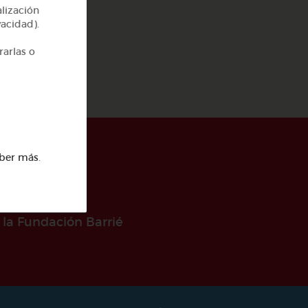
os
alización
vacidad).
rarlas o
ber más
.
 la Fundación Barrié