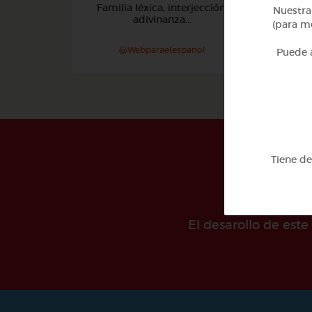
Familia léxica, interjección,
Nuestra 
adivinanza...
(para me
@Webparaelespanol
Puede a
Tiene d
El desarollo de est