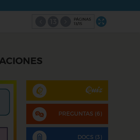
PÁGINAS
13
13/15
GACIONES
Quiz
PREGUNTAS (
6
)
DOCS (3)