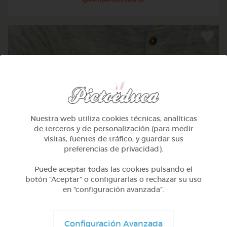
Nuestra web utiliza cookies técnicas, analíticas
de terceros y de personalización (para medir
visitas, fuentes de tráfico, y guardar sus
preferencias de privacidad).
4º Primaria (9-10 años)
Puede aceptar todas las cookies pulsando el
botón “Aceptar” o configurarlas o rechazar su uso
Verbos -ir y oficios
en “configuración avanzada”.
@Webparaelespanol
Configuración Avanzada