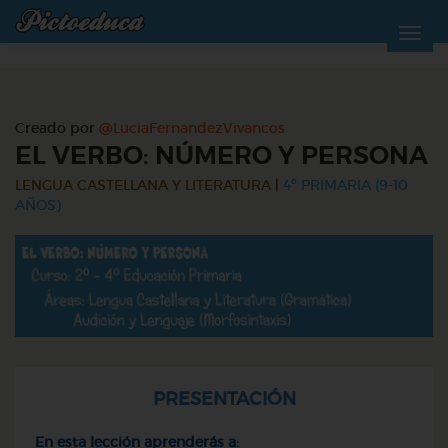
Creado por
@LuciaFernandezVivancos
EL VERBO: NÚMERO Y PERSONA
LENGUA CASTELLANA Y LITERATURA
|
4º PRIMARIA (9-10
AÑOS)
PRESENTACIÓN
En esta lección aprenderás a: