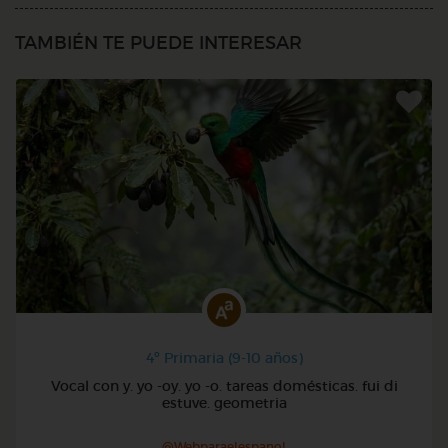
TAMBIÉN TE PUEDE INTERESAR
4º Primaria (9-10 años)
Vocal con y. yo -oy. yo -o. tareas domésticas. fui di
estuve. geometria
@Webparaelespanol