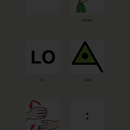
,
dicen
lo
que