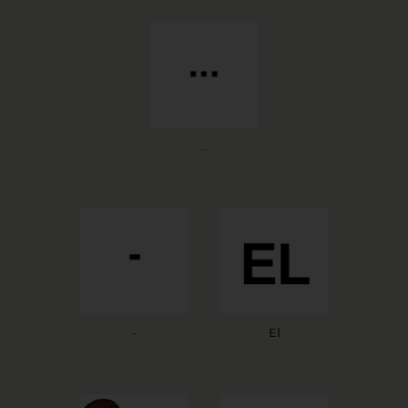
...
-
El