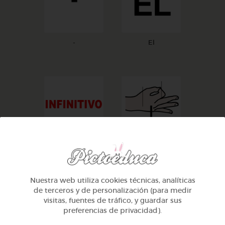
-
El
infinitivo
es
Nuestra web utiliza cookies técnicas, analíticas
de terceros y de personalización (para medir
visitas, fuentes de tráfico, y guardar sus
preferencias de privacidad).