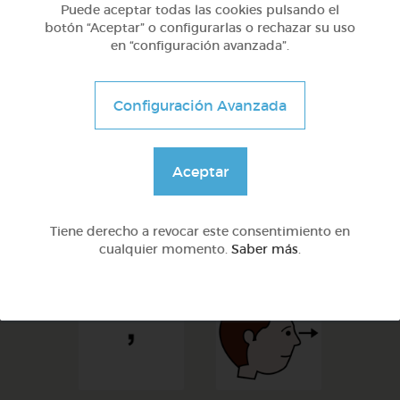
Puede aceptar todas las cookies pulsando el
botón “Aceptar” o configurarlas o rechazar su uso
el
Nombre-del-
en “configuración avanzada”.
verbo
Configuración Avanzada
Aceptar
:
comer
Tiene derecho a revocar este consentimiento en
cualquier momento.
Saber más
.