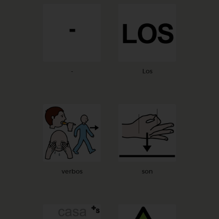
-
Los
verbos
son