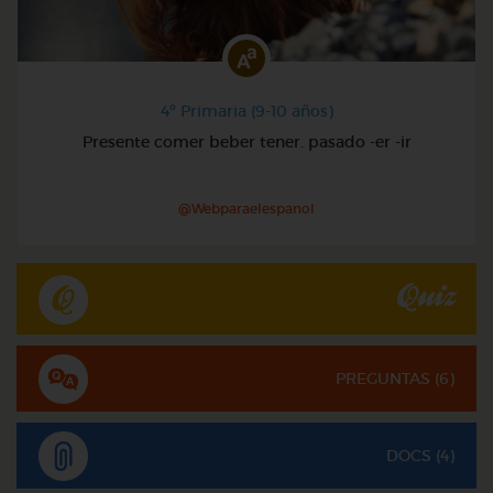
4º Primaria (9-10 años)
Presente comer beber tener. pasado -er -ir
@Webparaelespanol
Quiz
PREGUNTAS (
6
)
DOCS (4)