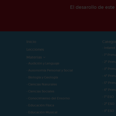
El desarollo de est
Inicio
Catego
- Infantil
Lecciones
- 1º Prim
Materias
- 2º Prim
- Audición y Lenguaje
- 3º Prim
- Autonomía Personal y Social
- 4º Prim
- Biología y Geología
- 5º Prim
- Ciencias Naturales
- 6º Prim
- Ciencias Sociales
- 1º ESO
- Conocimiento del Entorno
- 2º ESO
- Educación Física
- 3º ESO
- Educación Musical