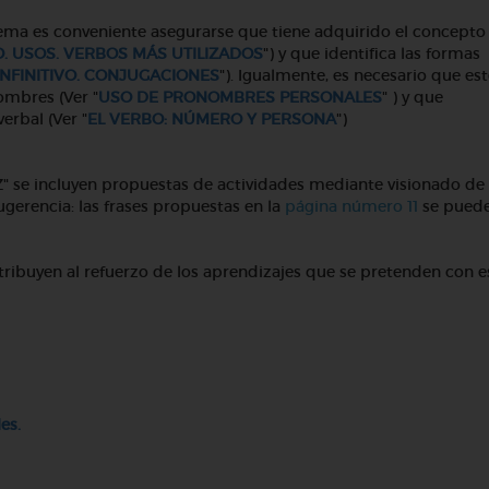
 tema es conveniente asegurarse que tiene adquirido el concepto
. USOS. VERBOS MÁS UTILIZADOS
") y que identifica las formas
INFINITIVO. CONJUGACIONES
"). Igualmente, es necesario que es
ombres (Ver "
USO DE PRONOMBRES PERSONALES
" ) y que
erbal (Ver "
EL VERBO: NÚMERO Y PERSONA
")
IZ" se incluyen propuestas de actividades mediante visionado de
gerencia: las frases propuestas en la
página número 11
se pued
ribuyen al refuerzo de los aprendizajes que se pretenden con e
les
.