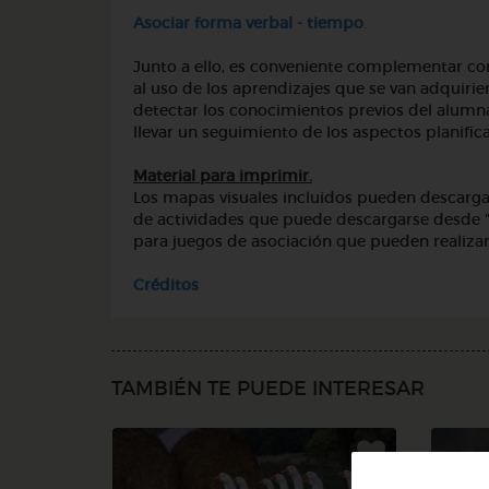
Asociar forma verbal - tiempo
.
Junto a ello, es conveniente complementar con
al uso de los aprendizajes que se van adquirien
detectar los conocimientos previos del alumnad
llevar un seguimiento de los aspectos planific
Material para imprimir.
Los mapas visuales incluidos pueden descarga
de actividades que puede descargarse desde 
para juegos de asociación que pueden realizar
Créditos
TAMBIÉN TE PUEDE INTERESAR