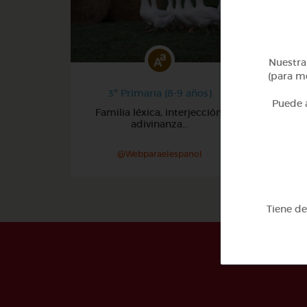
Nuestra 
(para me
3º Primaria (8-9 años)
Puede a
Familia léxica, interjección,
adivinanza...
@Webparaelespanol
Tiene d