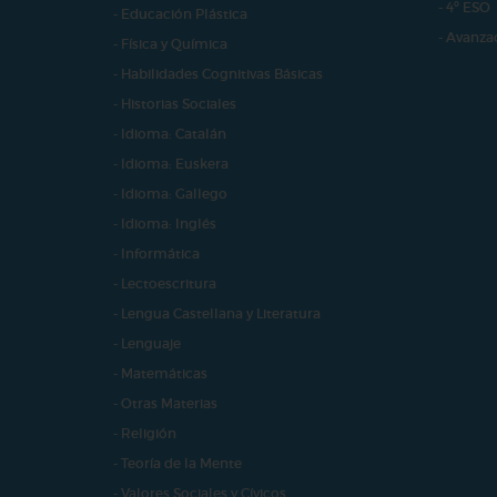
- 4º ESO
- Educación Plástica
- Avanza
- Física y Química
- Habilidades Cognitivas Básicas
- Historias Sociales
- Idioma: Catalán
- Idioma: Euskera
- Idioma: Gallego
- Idioma: Inglés
- Informática
- Lectoescritura
- Lengua Castellana y Literatura
- Lenguaje
- Matemáticas
- Otras Materias
- Religión
- Teoría de la Mente
- Valores Sociales y Cívicos