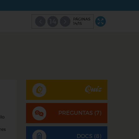
PÁGINAS
14
14/15
Quiz
PREGUNTAS (
7
)
llo
res
DOCS (8)