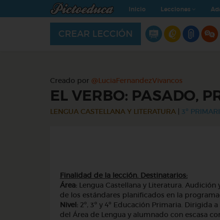
Inicio
Lecciones
Ad
CREAR LECCIÓN
Creado por
@LuciaFernandezVivancos
EL VERBO: PASADO, P
LENGUA CASTELLANA Y LITERATURA
|
3º PRIMARI
Para profes 
Finalidad de la lección. Destinatarios:
Área:
Lengua Castellana y Literatura. Audición 
de los estándares planificados en la programa
Nivel:
2º, 3º y 4º Educación Primaria. Dirigida
del Área de Lengua y alumnado con escasa com