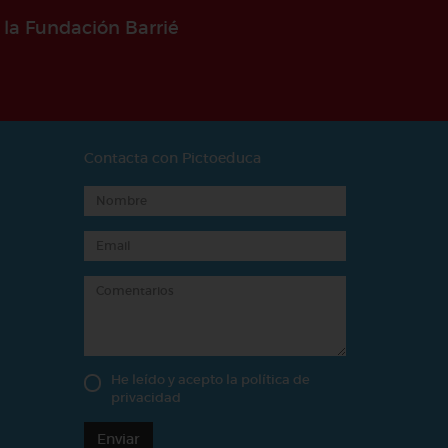
 la Fundación Barrié
Contacta con Pictoeduca
He leído y acepto la
política de
privacidad
Enviar