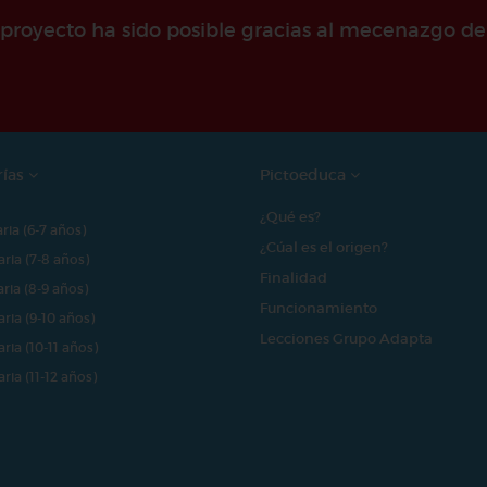
e proyecto ha sido posible gracias al mecenazgo de
rías
Pictoeduca
¿Qué es?
aria (6-7 años)
¿Cúal es el origen?
aria (7-8 años)
Finalidad
aria (8-9 años)
Funcionamiento
aria (9-10 años)
Lecciones Grupo Adapta
aria (10-11 años)
aria (11-12 años)