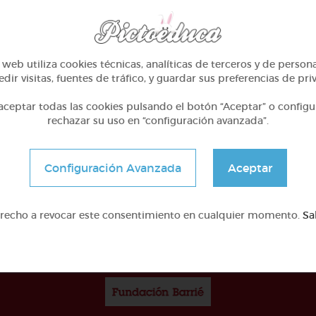
web utiliza cookies técnicas, analíticas de terceros y de person
dir visitas, fuentes de tráfico, y guardar sus preferencias de pri
3º Primaria (8-9 años)
3º Primaria (8-9 años)
ceptar todas las cookies pulsando el botón “Aceptar” o configu
Verbos -er y hello kitty
Acentos diptongos hiat
rechazar su uso en “configuración avanzada”.
@Webparaelespanol
@Webparaelespanol
Configuración Avanzada
Aceptar
erecho a revocar este consentimiento en cualquier momento.
Sa