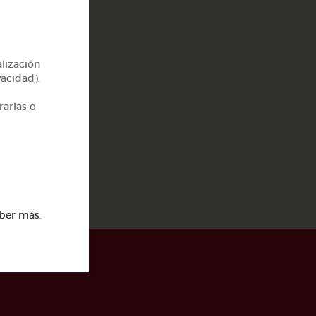
alización
vacidad).
rarlas o
os
ber más
.