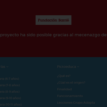
e proyecto ha sido posible gracias al mecenazgo de
rías
Pictoeduca
¿Qué es?
aria (6-7 años)
¿Cúal es el origen?
aria (7-8 años)
Finalidad
aria (8-9 años)
Funcionamiento
aria (9-10 años)
Lecciones Grupo Adapta
aria (10-11 años)