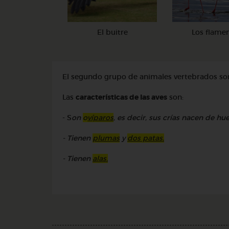
El buitre
Los flame
El segundo grupo de animales vertebrados so
Las
características de las aves
son:
- S
on
o
víparos
, es decir, sus crías nacen de hu
- Tienen
plumas
y
dos patas.
- Tienen
alas.