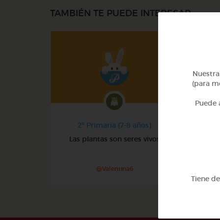
TAMBIÉN TE PUEDE INTERESAR
Nuestra 
(para me
Puede a
2º Primaria (7-8 años)
Las plantas son seres vivos
@Valentina6
Tiene d