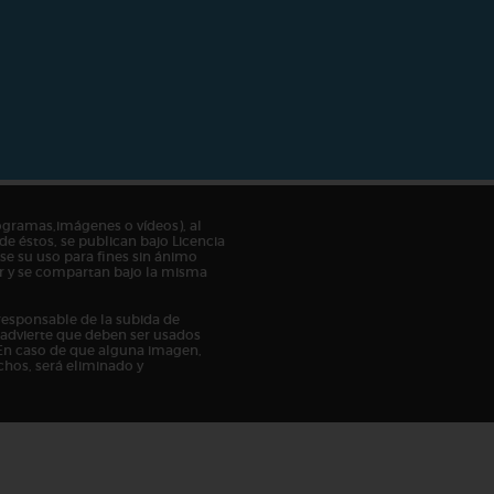
ogramas,imágenes o vídeos), al
de éstos, se publican bajo Licencia
e su uso para fines sin ánimo
tor y se compartan bajo la misma
responsable de la subida de
n advierte que deben ser usados
En caso de que alguna imagen,
chos, será eliminado y