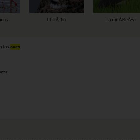
ncos
El bÃºho
La cigÃ¼eÃ±a
n las
aves
.
evos.