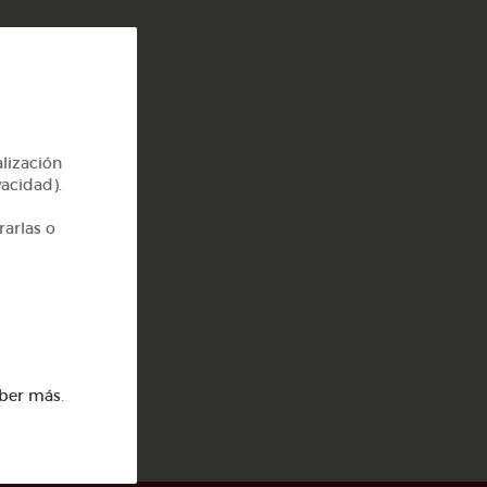
alización
vacidad).
rarlas o
ber más
.