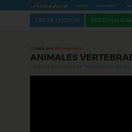
Inicio
Lecciones
Ad
CREAR LECCIÓN
PERSONALIZA
Creado por
@Evaialma22
ANIMALES VERTEBRA
CIENCIAS NATURALES
|
2º PRIMARIA (7-8 AÑOS)