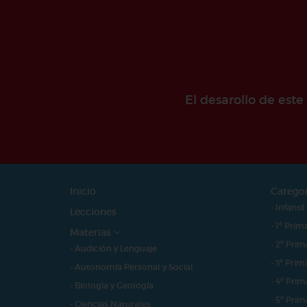
El desarollo de est
Inicio
Catego
- Infantil
Lecciones
- 1º Prim
Materias
- 2º Prim
- Audición y Lenguaje
- 3º Prim
- Autonomía Personal y Social
- 4º Prim
- Biología y Geología
- 5º Prim
- Ciencias Naturales