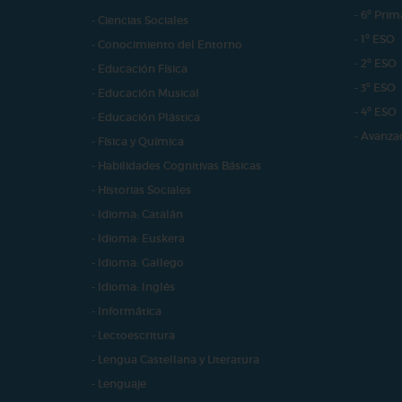
- 6º Prim
- Ciencias Sociales
- 1º ESO
- Conocimiento del Entorno
- 2º ESO
- Educación Física
- 3º ESO
- Educación Musical
- 4º ESO
- Educación Plástica
- Avanza
- Física y Química
- Habilidades Cognitivas Básicas
- Historias Sociales
- Idioma: Catalán
- Idioma: Euskera
- Idioma: Gallego
- Idioma: Inglés
- Informática
- Lectoescritura
- Lengua Castellana y Literatura
- Lenguaje