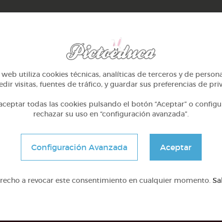
web utiliza cookies técnicas, analíticas de terceros y de person
dir visitas, fuentes de tráfico, y guardar sus preferencias de pri
ceptar todas las cookies pulsando el botón “Aceptar” o configu
rechazar su uso en “configuración avanzada”.
2º Primaria (7-8 años)
2º Primaria (7-8 años)
El cuerpo humano
Las plantas
Configuración Avanzada
Aceptar
@denismoyano
@Alexabperez
erecho a revocar este consentimiento en cualquier momento.
Sa