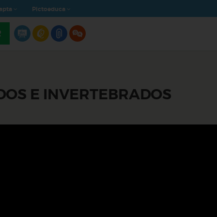
apta
Pictoeduca
R
DOS E INVERTEBRADOS