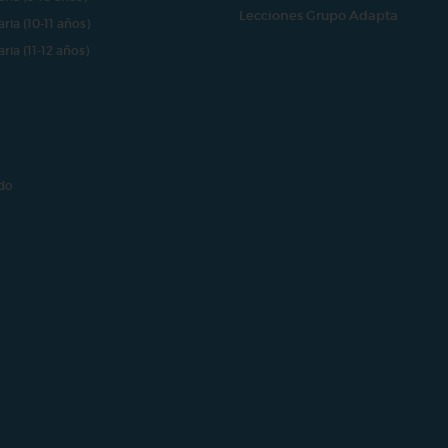
Lecciones Grupo Adapta
aria (10-11 años)
aria (11-12 años)
do