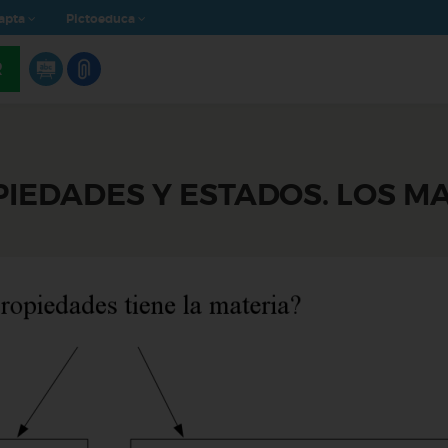
apta
Pictoeduca
R
PIEDADES Y ESTADOS. LOS M