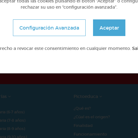
ceptar todas las cookies pulsando el botón “Aceptar” o configu
rechazar su uso en “configuración avanzada”.
Configuración Avanzada
Aceptar
erecho a revocar este consentimiento en cualquier momento.
Sa
e proyecto ha sido posible gracias al mecenazgo de
rías
Pictoeduca
¿Qué es?
aria (6-7 años)
¿Cúal es el origen?
aria (7-8 años)
Finalidad
aria (8-9 años)
Funcionamiento
aria (9-10 años)