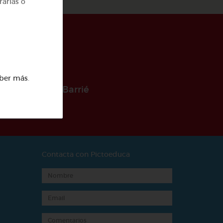
rarlas o
ber más
.
 la Fundación Barrié
Contacta con Pictoeduca