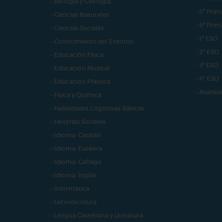
- Biología y Geología
- 5º Prim
- Ciencias Naturales
- 6º Prim
- Ciencias Sociales
- 1º ESO
- Conocimiento del Entorno
- 2º ESO
- Educación Física
- 3º ESO
- Educación Musical
- 4º ESO
- Educación Plástica
- Avanza
- Física y Química
- Habilidades Cognitivas Básicas
- Historias Sociales
- Idioma: Catalán
- Idioma: Euskera
- Idioma: Gallego
- Idioma: Inglés
- Informática
- Lectoescritura
- Lengua Castellana y Literatura