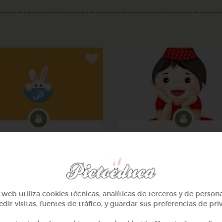
3º Primaria (8-9 años)
3º Primaria (8-9 años)
Animais en perigo de
Aventuras en el espaci
extinción
@Patlopez3
@Caro_Rod15
web utiliza cookies técnicas, analíticas de terceros y de person
dir visitas, fuentes de tráfico, y guardar sus preferencias de pri