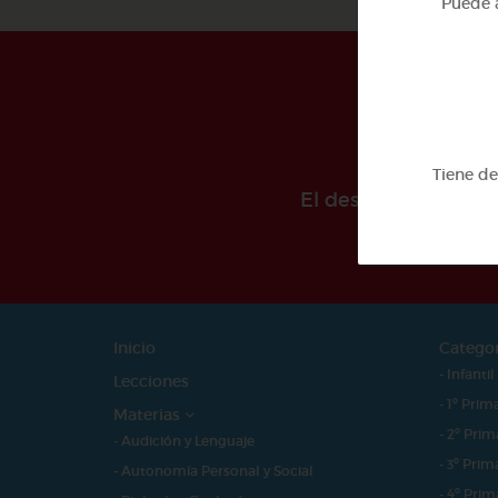
Puede a
Tiene d
El desarollo de est
Inicio
Catego
- Infantil
Lecciones
- 1º Prim
Materias
- 2º Prim
- Audición y Lenguaje
- 3º Prim
- Autonomía Personal y Social
- 4º Prim