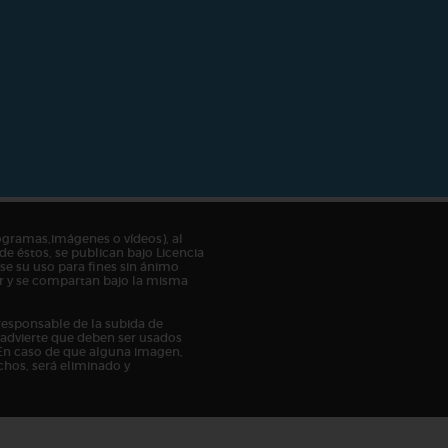
ogramas,imágenes o vídeos), al
de éstos, se publican bajo Licencia
e su uso para fines sin ánimo
tor y se compartan bajo la misma
responsable de la subida de
n advierte que deben ser usados
En caso de que alguna imagen,
chos, será eliminado y