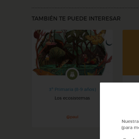
TAMBIÉN TE PUEDE INTERESAR
3º Primaria (8-9 años)
Los ecosistemas
@paul
Nuestra 
(para me