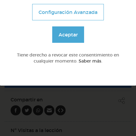
3º Primaria (8-9 años)
Configuración Avanzada
Los triángulos. clasificación
@Juliaml
Aceptar
Quiz
Tiene derecho a revocar este consentimiento en
cualquier momento.
Saber más
.
DOCS (4)
Compartir en
Nº Visitas a la lección