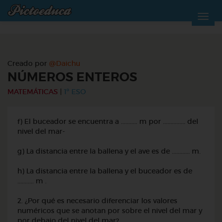
Creado por
@Daichu
NÚMEROS ENTEROS
MATEMÁTICAS
|
1º ESO
f) El buceador se encuentra a ........... m por ............... del
nivel del mar-
g) La distancia entre la ballena y el ave es de ............ m.
h) La distancia entre la ballena y el buceador es de
........... m .
2. ¿Por qué es necesario diferenciar los valores
numéricos que se anotan por sobre el nivel del mar y
por debajo del nivel del mar?