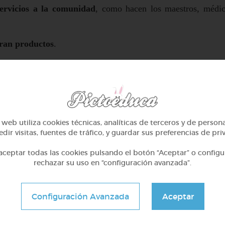
servicios a la comunidad
, como hacen los maestros, médi
oran productos
.
web utiliza cookies técnicas, analíticas de terceros y de person
dir visitas, fuentes de tráfico, y guardar sus preferencias de pri
ceptar todas las cookies pulsando el botón “Aceptar” o configu
rechazar su uso en “configuración avanzada”.
Configuración Avanzada
Aceptar
3º Primaria (8-9 años)
3º Primaria (8-9 años)