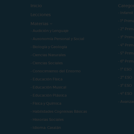
Inicio
Catego
- Infantil
Lecciones
- 1º Prim
Materias
- 2º Prim
- Audición y Lenguaje
- 3º Prim
- Autonomía Personal y Social
- 4º Prim
- Biología y Geología
- 5º Prim
- Ciencias Naturales
- 6º Prim
- Ciencias Sociales
- 1º ESO
- Conocimiento del Entorno
- 2º ESO
- Educación Física
- 3º ESO
- Educación Musical
- 4º ESO
- Educación Plástica
- Avanza
- Física y Química
- Habilidades Cognitivas Básicas
- Historias Sociales
- Idioma: Catalán