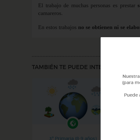
El trabajo de muchas personas es prestar
camareros.
En estos trabajos
no se obtienen ni se elab
TAMBIÉN TE PUEDE INTERESAR
Nuestra 
(para me
Puede a
3º Primaria (8-9 años)