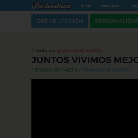
Inicio
Lecciones
Ad
CREAR LECCIÓN
PERSONALIZA
Creado por
@anaisabelalava2014
JUNTOS VIVIMOS MEJ
CIENCIAS SOCIALES
|
3º PRIMARIA (8-9 AÑOS)