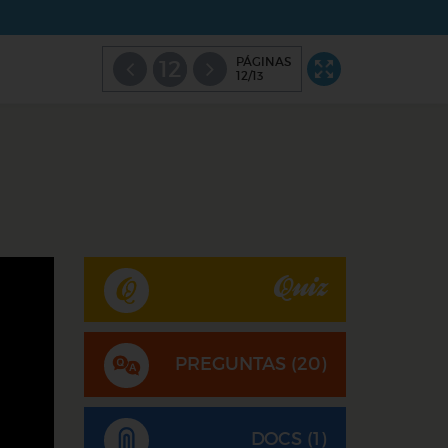
PÁGINAS
12
12/13
Quiz
PREGUNTAS (
20
)
DOCS (1)