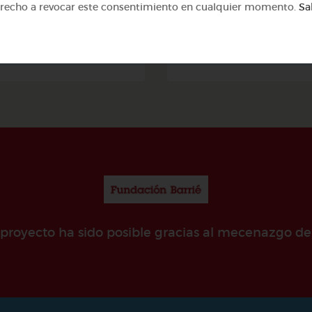
erecho a revocar este consentimiento en cualquier momento.
Sa
25 de mayo
La escarapela naciona
argentina
@sill
@sill
e proyecto ha sido posible gracias al mecenazgo de