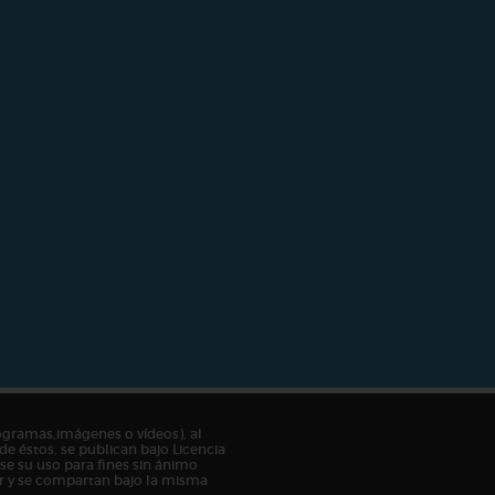
ogramas,imágenes o vídeos), al
de éstos, se publican bajo Licencia
e su uso para fines sin ánimo
tor y se compartan bajo la misma