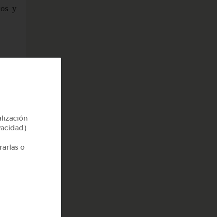
cos y
alización
vacidad).
rarlas o