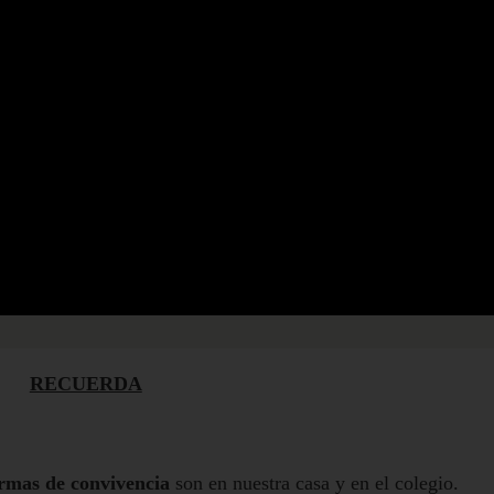
RECUERDA
mas de convivencia
son en nuestra casa y en el colegio.