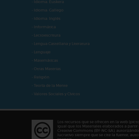
- Idioma: Euskera
- Idioma: Gallego
- Idioma: Inglés
- Informática
- Lectoescritura
- Lengua Castellana y Literatura
- Lenguaje
- Matemáticas
- Otras Materias
- Religión
- Teoría de la Mente
- Valores Sociales y Cívicos
Los recursos que se ofrecen en la web (pict
igual que los Materiales elaborados a partir 
Creative Commons (BY-NC-SA), autorizándos
lucrativo siempre que se cite la fuente, au