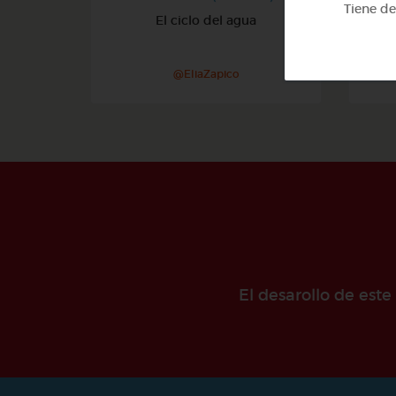
Tiene d
El ciclo del agua
@EliaZapico
El desarollo de est