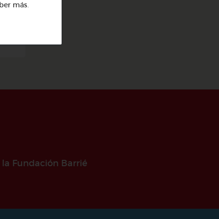
ber más
.
l
 la Fundación Barrié