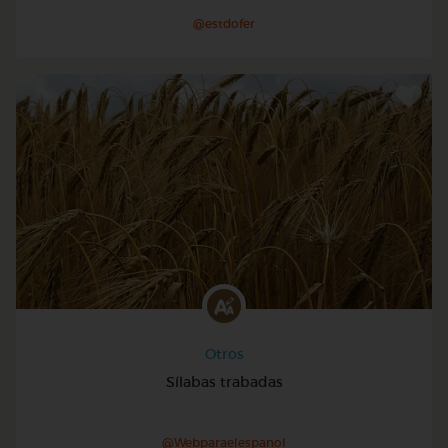
@estdofer
Otros
Sílabas trabadas
@Webparaelespanol