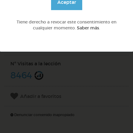
Aceptar
PREGUNTAS (
4
)
Tiene derecho a revocar este consentimiento en
cualquier momento.
Saber más
.
Compartir en
Nº Visitas a la lección
8464
Añadir a favoritos
Denunciar contenido inapropiado