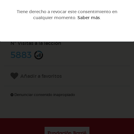
Tiene derecho a revocar este consentimiento en
Compartir en
cualquier momento.
Saber más
.
Nº Visitas a la lección
5883
Añadir a favoritos
Denunciar contenido inapropiado